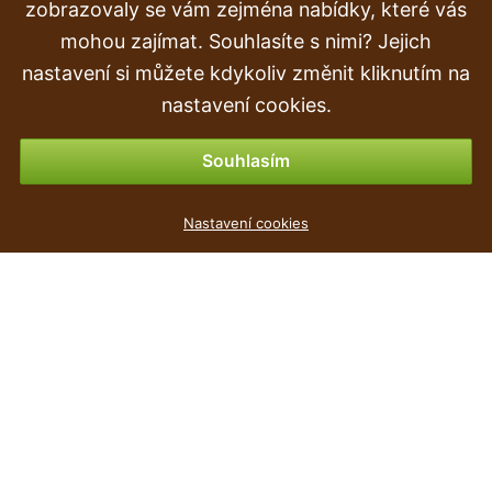
Doprava a doručení
zobrazovaly se vám zejména nabídky, které vás
mohou zajímat. Souhlasíte s nimi? Jejich
Objednávka
nastavení si můžete kdykoliv změnit kliknutím na
Vrácení zboží
nastavení cookies.
Možnosti platby
Souhlasím
Květináč RATOLLA ROUND bílý 22cm
Nastavení cookies
56
Kč
,90