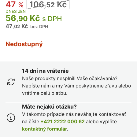
47
106
Kč
%
,52
DNES JEN
56
Kč
,90
s DPH
47
Kč
,02
bez DPH
Nedostupný
14 dní na vrátenie
Naše produkty nesplnili Vaše očakávania?
Napíšte nám a my Vám poskytneme zľavu alebo
vrátime celú platbu.
Máte nejakú otázku?
V takomto prípade nás neváhajte kontaktovať
na čísle
+421 2222 000 62
alebo vyplňte
kontaktný formulár
.