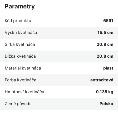
parametry
Kód produktu
6561
Výška kvetináča
15.5 cm
Šírka kvetináča
20.8 cm
Dĺžka kvetináča
20.8 cm
Materiál kvetináča
plast
Farba kvetináča
antracitová
Hmotnosť kvetináča
0.138 kg
Země původu
Polsko