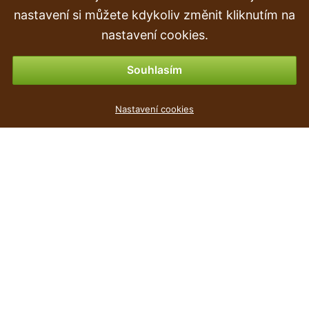
Objednávka
nastavení si můžete kdykoliv změnit kliknutím na
Vrácení zboží
nastavení cookies.
Možnosti platby
Souhlasím
Květináč závěsný RESPANA W antracit 20,8cm
Nastavení cookies
37
Kč
,90