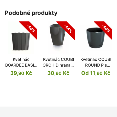
podobné produkty
-44%
-46%
-46%
Květináč
Květináč COUBI
Květináč COUBI
BOARDEE BASIC
ORCHID hranatý
ROUND P s
antracit 19,9cm
antracit 13,2cm
miskou
39
Kč
30
Kč
Od 11
Kč
,90
,90
,90