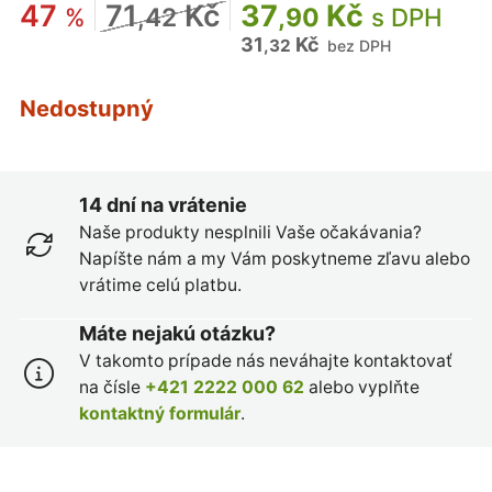
47
71
Kč
37
Kč
%
,42
,90
s DPH
31
Kč
,32
bez DPH
Nedostupný
14 dní na vrátenie
Naše produkty nesplnili Vaše očakávania?
Napíšte nám a my Vám poskytneme zľavu alebo
vrátime celú platbu.
Máte nejakú otázku?
V takomto prípade nás neváhajte kontaktovať
na čísle
+421 2222 000 62
alebo vyplňte
kontaktný formulár
.