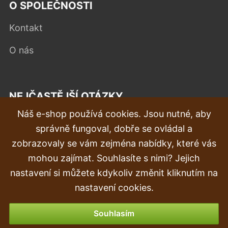
O SPOLEČNOSTI
Kontakt
O nás
NEJČASTĚJŠÍ OTÁZKY
Náš e-shop používá cookies. Jsou nutné, aby
Reklamace
správně fungoval, dobře se ovládal a
Doprava a doručení
zobrazovaly se vám zejména nabídky, které vás
mohou zajímat. Souhlasíte s nimi? Jejich
Objednávka
nastavení si můžete kdykoliv změnit kliknutím na
Vrácení zboží
nastavení cookies.
Možnosti platby
Souhlasím