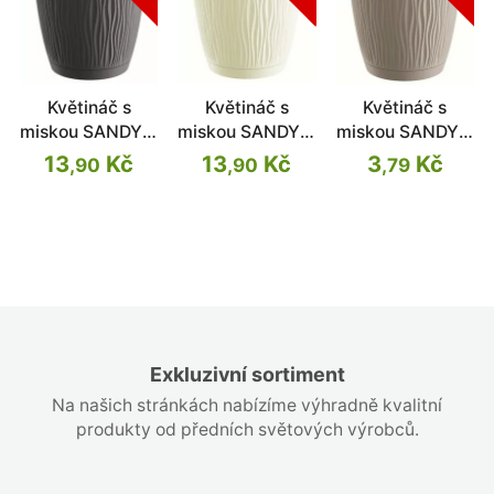
Květináč s
Květináč s
Květináč s
miskou SANDY P
miskou SANDY P
miskou SANDY P
antracit 10,8cm
krémový 10,8cm
mocca 10,8cm
13
Kč
13
Kč
3
Kč
,90
,90
,79
Exkluzivní sortiment
Na našich stránkách nabízíme výhradně kvalitní
produkty od předních světových výrobců.