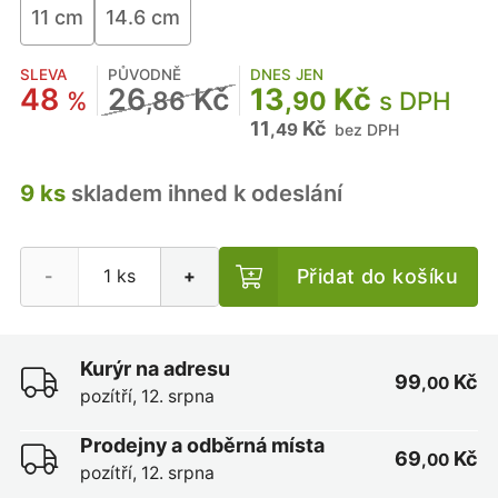
11 cm
14.6 cm
SLEVA
PŮVODNĚ
DNES JEN
48
26
Kč
13
Kč
%
,86
,90
s DPH
11
Kč
,49
bez DPH
9 ks
skladem ihned k odeslání
Přidat do košíku
-
+
Kurýr na adresu
99
Kč
,00
pozítří, 12. srpna
Prodejny a odběrná místa
69
Kč
,00
pozítří, 12. srpna