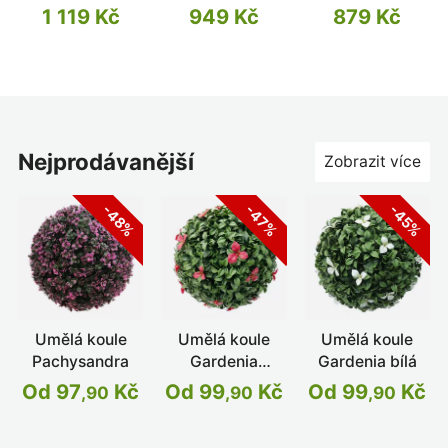
1 119 Kč
949 Kč
879 Kč
nejprodávanější
Zobrazit více
-48%
-47%
-45%
Umělá koule
Umělá koule
Umělá koule
Pachysandra
Gardenia
Gardenia bílá
červená
Od 97
Kč
Od 99
Kč
Od 99
Kč
,90
,90
,90