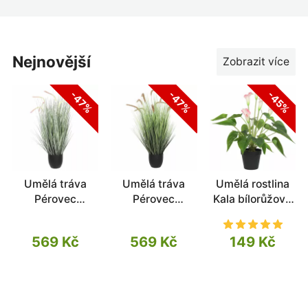
nejnovější
Zobrazit více
-47%
-47%
-45%
Umělá tráva
Umělá tráva
Umělá rostlina
Pérovec
Pérovec
Kala bílorůžová
pejskatý růžový
pejskovitý
50 cm
105 cm
hnědý 105 cm
569 Kč
569 Kč
149 Kč