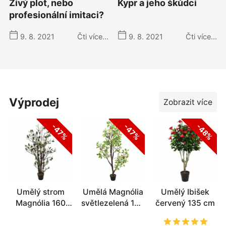
živý plot, nebo
kypr a jeho škůdci
profesionální imitaci?
9. 8. 2021
Čti více...
9. 8. 2021
Čti více...
výprodej
Zobrazit více
-47%
-47%
-48%
Umělý strom
Umělá Magnólia
Umělý Ibišek
Magnólia 160
světlezelená 150
červený 135 cm
cm
cm