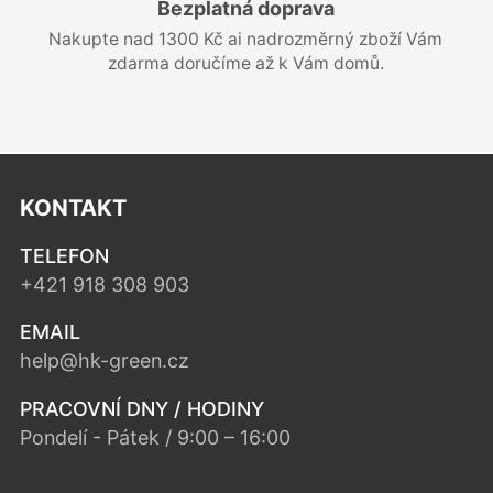
Bezplatná doprava
Nakupte nad 1300 Kč ai nadrozměrný zboží Vám
zdarma doručíme až k Vám domů.
KONTAKT
TELEFON
+421 918 308 903
EMAIL
help@hk-green.cz
PRACOVNÍ DNY / HODINY
Pondelí - Pátek / 9:00 – 16:00