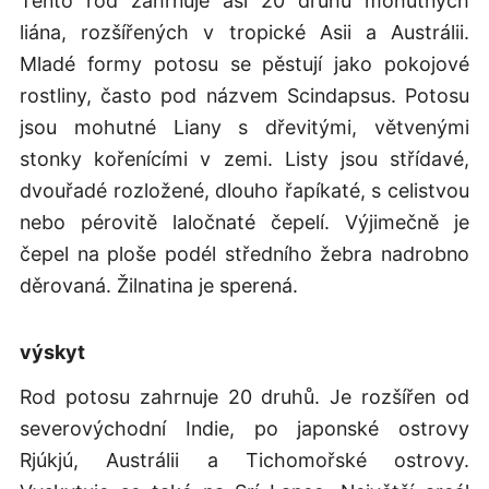
Tento rod zahrnuje asi 20 druhů mohutných
liána, rozšířených v tropické Asii a Austrálii.
Mladé formy potosu se pěstují jako pokojové
rostliny, často pod názvem Scindapsus. Potosu
jsou mohutné Liany s dřevitými, větvenými
stonky kořenícími v zemi. Listy jsou střídavé,
dvouřadé rozložené, dlouho řapíkaté, s celistvou
nebo pérovitě laločnaté čepelí. Výjimečně je
čepel na ploše podél středního žebra nadrobno
děrovaná. Žilnatina je sperená.
výskyt
Rod potosu zahrnuje 20 druhů. Je rozšířen od
severovýchodní Indie, po japonské ostrovy
Rjúkjú, Austrálii a Tichomořské ostrovy.