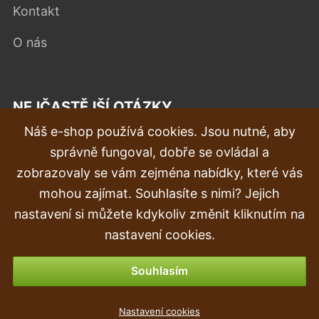
Kontakt
O nás
NEJČASTĚJŠÍ OTÁZKY
Náš e-shop používá cookies. Jsou nutné, aby
Reklamace
správně fungoval, dobře se ovládal a
Doprava a doručení
zobrazovaly se vám zejména nabídky, které vás
mohou zajímat. Souhlasíte s nimi? Jejich
Objednávka
nastavení si můžete kdykoliv změnit kliknutím na
Vrácení zboží
nastavení cookies.
Možnosti platby
Souhlasím
Umea rostlina Photos 120 cm
Nastavení cookies
499 Kč