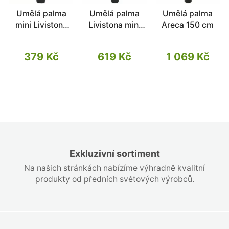
Umělá palma
Umělá palma
Umělá palma
mini Livistona
Livistona mini
Areca 150 cm
65 cm
100 cm
379 Kč
619 Kč
1 069 Kč
Exkluzivní sortiment
Na našich stránkách nabízíme výhradně kvalitní
produkty od předních světových výrobců.