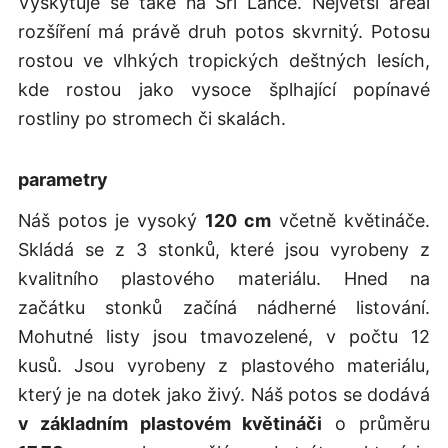
Vyskytuje se také na Srí Lance. Největší areál
rozšíření má právě druh potos skvrnitý. Potosu
rostou ve vlhkých tropických deštných lesích,
kde rostou jako vysoce šplhající popínavé
rostliny po stromech či skalách.
parametry
Náš potos je vysoký
120 cm
včetně květináče.
Skládá se z 3 stonků, které jsou vyrobeny z
kvalitního plastového materiálu. Hned na
začátku stonků začíná nádherné listování.
Mohutné listy jsou tmavozelené, v počtu 12
kusů. Jsou vyrobeny z plastového materiálu,
který je na dotek jako živý. Náš potos se dodává
v základním plastovém květináči
o průměru