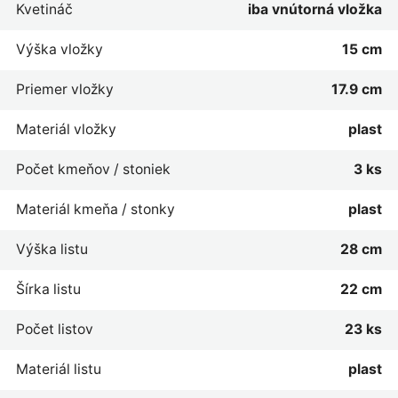
Kvetináč
iba vnútorná vložka
Výška vložky
15 cm
Priemer vložky
17.9 cm
Materiál vložky
plast
Počet kmeňov / stoniek
3 ks
Materiál kmeňa / stonky
plast
Výška listu
28 cm
Šírka listu
22 cm
Počet listov
23 ks
Materiál listu
plast