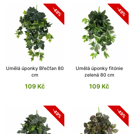
-49%
-49%
Umělá úponky Břečťan 80
Umělá úponky fitónie
cm
zelená 80 cm
109 Kč
109 Kč
-49%
-49%