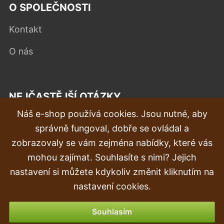
O SPOLEČNOSTI
Kontakt
O nás
NEJČASTĚJŠÍ OTÁZKY
Náš e-shop používá cookies. Jsou nutné, aby
Reklamace
správně fungoval, dobře se ovládal a
Doprava a doručení
zobrazovaly se vám zejména nabídky, které vás
mohou zajímat. Souhlasíte s nimi? Jejich
Objednávka
nastavení si můžete kdykoliv změnit kliknutím na
Vrácení zboží
nastavení cookies.
Možnosti platby
Souhlasím