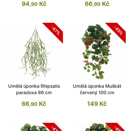
94
Kč
66
Kč
,90
,90
-47%
-45%
Umělá úponka Rhipsalis
Umělá úponka Muškát
paradoxa 86 cm
červený 100 cm
66
Kč
149 Kč
,90
-47%
-45%