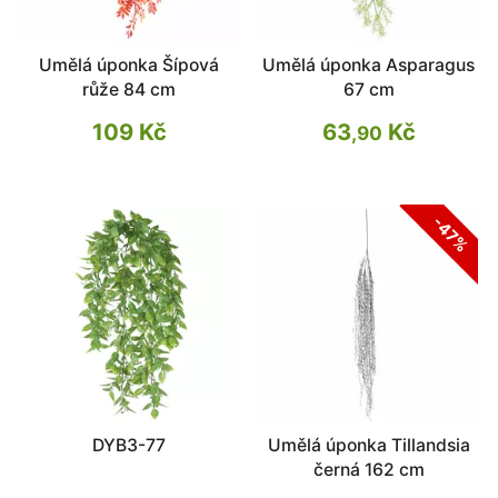
Umělá úponka Šípová
Umělá úponka Asparagus
růže 84 cm
67 cm
109 Kč
63
Kč
,90
-47%
DYB3-77
Umělá úponka Tillandsia
černá 162 cm