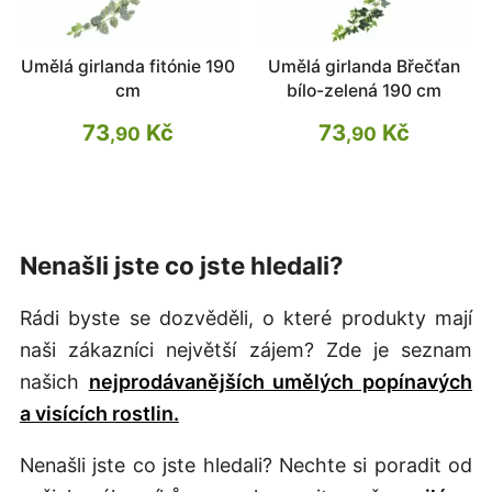
Umělá girlanda fitónie 190
Umělá girlanda Břečťan
cm
bílo-zelená 190 cm
73
Kč
73
Kč
,90
,90
Nenašli jste co jste hledali?
Rádi byste se dozvěděli, o které produkty mají
naši zákazníci největší zájem? Zde je seznam
našich
nejprodávanějších umělých popínavých
a visících rostlin.
Nenašli jste co jste hledali? Nechte si poradit od