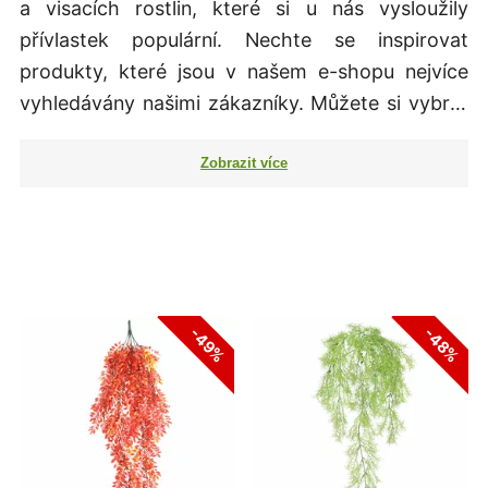
a visacích rostlin, které si u nás vysloužily
přívlastek populární. Nechte se inspirovat
produkty, které jsou v našem e-shopu nejvíce
vyhledávány našimi zákazníky. Můžete si vybrat
z naší sezónní nabídky, nebo také výběr z
umělých rostlin, které budou nádherné po celý
rok a to bez jakékoli péče. Umělé rostliny se
obecně v poslední době staly velmi populární a
neodmyslitelnou součástí každého moderního
interiéru. Nechte si poradit od našich zákazníků
a prohlédněte si seřazení našich produktů od
-49%
-48%
těch nejpopulárnějších, které se staly pro naše
zákazníky opravdu tou nejoblíbenější volbou.