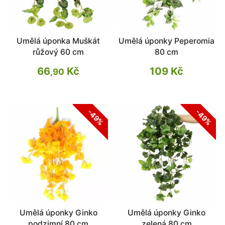
Umělá úponka Muškát
Umělá úponky Peperomia
růžový 60 cm
80 cm
66
Kč
109 Kč
,90
-49%
-49%
Umělá úponky Ginko
Umělá úponky Ginko
podzimní 80 cm
zelená 80 cm