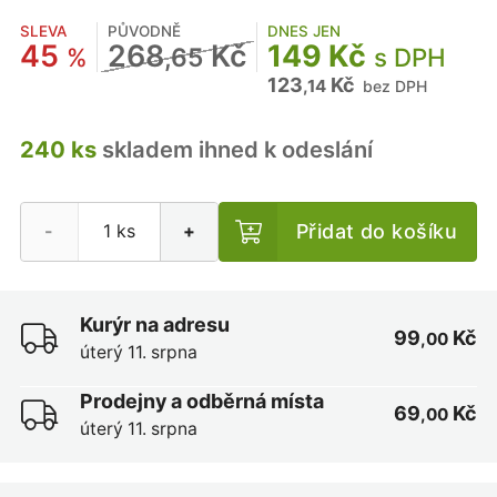
SLEVA
PŮVODNĚ
DNES JEN
45
268
Kč
149 Kč
%
,65
s DPH
123
Kč
,14
bez DPH
240 ks
skladem ihned k odeslání
Přidat do košíku
-
+
Kurýr na adresu
99
Kč
,00
úterý 11. srpna
Prodejny a odběrná místa
69
Kč
,00
úterý 11. srpna