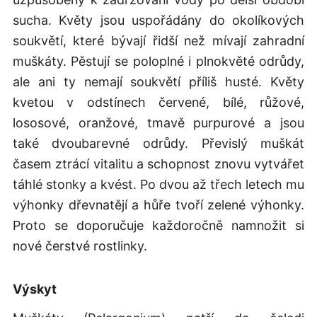
sucha. Květy jsou uspořádány do okolíkových
soukvětí, které bývají řidší než mívají zahradní
muškáty. Pěstují se poloplné i plnokvěté odrůdy,
ale ani ty nemají soukvětí příliš husté. Květy
kvetou v odstínech červené, bílé, růžové,
lososové, oranžové, tmavě purpurové a jsou
také dvoubarevné odrůdy. Převislý muškát
časem ztrácí vitalitu a schopnost znovu vytvářet
táhlé stonky a kvést. Po dvou až třech letech mu
výhonky dřevnatějí a hůře tvoří zelené výhonky.
Proto se doporučuje každoročně namnožit si
nové čerstvé rostlinky.
Výskyt