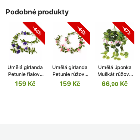
podobné produkty
-46%
-46%
-47%
Umělá girlanda
Umělá girlanda
Umělá úponka
Petunie fialová
Petunie růžová
Muškát růžový
180 cm
180 cm
60 cm
159 Kč
159 Kč
66
Kč
,90