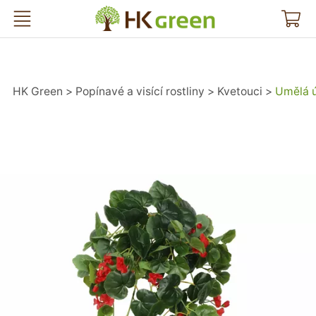
HK Green
HK Green
Popínavé a visící rostliny
Kvetouci
Umělá 