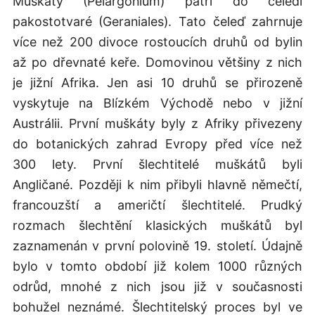
Muškáty (Pelargonium) patří do čeledi
pakostotvaré (Geraniales). Tato čeleď zahrnuje
více než 200 divoce rostoucích druhů od bylin
až po dřevnaté keře. Domovinou většiny z nich
je jižní Afrika. Jen asi 10 druhů se přirozeně
vyskytuje na Blízkém Východě nebo v jižní
Austrálii. První muškáty byly z Afriky přivezeny
do botanických zahrad Evropy před více než
300 lety. První šlechtitelé muškátů byli
Angličané. Později k nim přibyli hlavně němečtí,
francouzští a američtí šlechtitelé. Prudký
rozmach šlechtění klasických muškátů byl
zaznamenán v první polovině 19. století. Údajně
bylo v tomto období již kolem 1000 různých
odrůd, mnohé z nich jsou již v současnosti
bohužel neznámé. Šlechtitelský proces byl ve