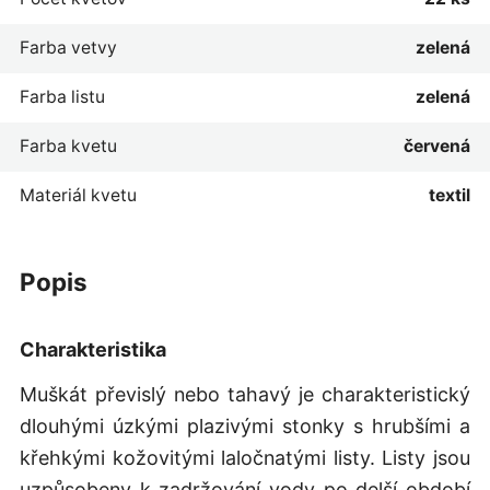
Farba vetvy
zelená
Farba listu
zelená
Farba kvetu
červená
Materiál kvetu
textil
popis
Charakteristika
Muškát převislý nebo tahavý je charakteristický
dlouhými úzkými plazivými stonky s hrubšími a
křehkými kožovitými laločnatými listy. Listy jsou
uzpůsobeny k zadržování vody po delší období