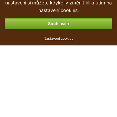
nastavení si můžete kdykoliv změnit kliknutím na
Vrácení zboží
nastavení cookies.
Možnosti platby
Souhlasím
Umělá úponka Muškát červený 100 cm
Nastavení cookies
149 Kč