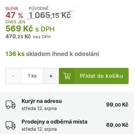
SLEVA
PŮVODNĚ
47
1 065
Kč
%
,15
DNES JEN
569 Kč
s DPH
470
Kč
,25
bez DPH
136 ks
skladem ihned k odeslání
Přidat do košíku
-
+
Kurýr na adresu
99
Kč
,00
středa 12. srpna
Prodejny a odběrná místa
69
Kč
,00
středa 12. srpna