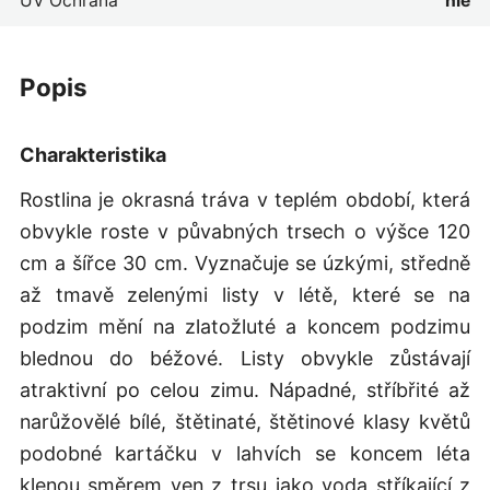
UV Ochrana
nie
popis
Charakteristika
Rostlina je okrasná tráva v teplém období, která
obvykle roste v půvabných trsech o výšce 120
cm a šířce 30 cm. Vyznačuje se úzkými, středně
až tmavě zelenými listy v létě, které se na
podzim mění na zlatožluté a koncem podzimu
blednou do béžové. Listy obvykle zůstávají
atraktivní po celou zimu. Nápadné, stříbřité až
narůžovělé bílé, štětinaté, štětinové klasy květů
podobné kartáčku v lahvích se koncem léta
klenou směrem ven z trsu jako voda stříkající z