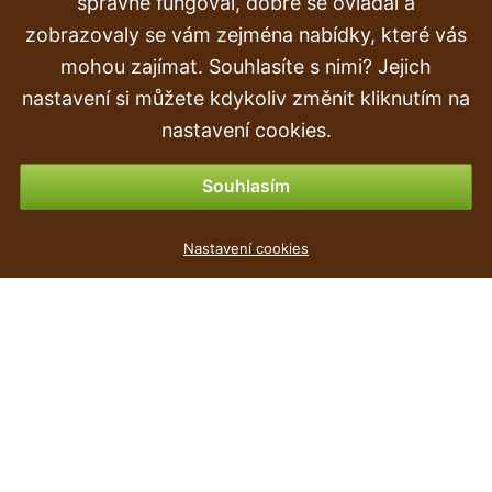
správně fungoval, dobře se ovládal a
Doprava a doručení
zobrazovaly se vám zejména nabídky, které vás
mohou zajímat. Souhlasíte s nimi? Jejich
Objednávka
nastavení si můžete kdykoliv změnit kliknutím na
Vrácení zboží
nastavení cookies.
Možnosti platby
Souhlasím
Umělá tráva Pérovec pejskovitý hnědý 105 cm
Nastavení cookies
569 Kč