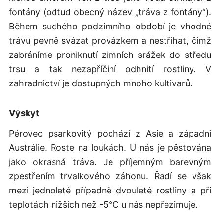
fontány (odtud obecný název „tráva z fontány“).
Během suchého podzimního období je vhodné
trávu pevně svázat provázkem a nestříhat, čímž
zabráníme proniknutí zimních srážek do středu
trsu a tak nezapříčiní odhnití rostliny. V
zahradnictví je dostupných mnoho kultivarů.
Výskyt
Pérovec psarkovitý pochází z Asie a západní
Austrálie. Roste na loukách. U nás je pěstována
jako okrasná tráva. Je příjemným barevným
zpestřením trvalkového záhonu. Řadí se však
mezi jednoleté případně dvouleté rostliny a při
teplotách nižších než -5°C u nás nepřezimuje.