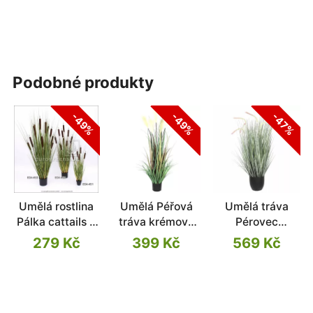
podobné produkty
-49%
-49%
-47%
Umělá rostlina
Umělá Péřová
Umělá tráva
Pálka cattails v
tráva krémová
Pérovec
květináči 90 cm
120 cm
pejskatý růžový
279 Kč
399 Kč
569 Kč
105 cm