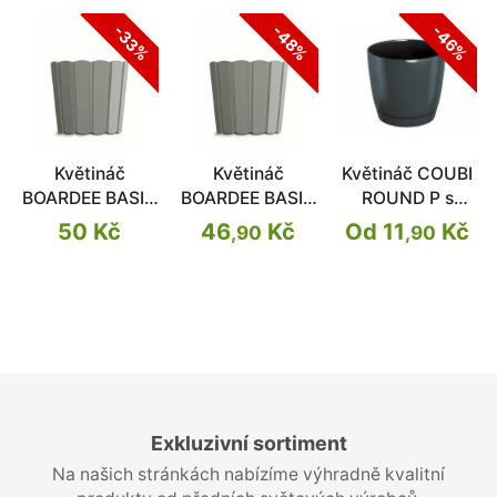
-48%
-46%
-33%
Květináč
Květináč
Květináč COUBI
BOARDEE BASIC
BOARDEE BASIC
ROUND P s
šedý kámen
šedý kámen
miskou
50 Kč
46
Kč
Od 11
Kč
,90
,90
19,9cm
23,9cm
Exkluzivní sortiment
Na našich stránkách nabízíme výhradně kvalitní