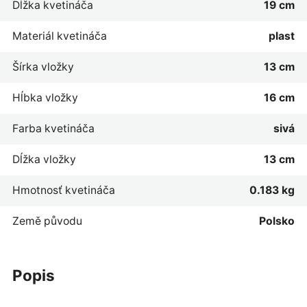
Dĺžka kvetináča
19 cm
Materiál kvetináča
plast
Šírka vložky
13 cm
Hĺbka vložky
16 cm
Farba kvetináča
sivá
Dĺžka vložky
13 cm
Hmotnosť kvetináča
0.183 kg
Země původu
Polsko
popis