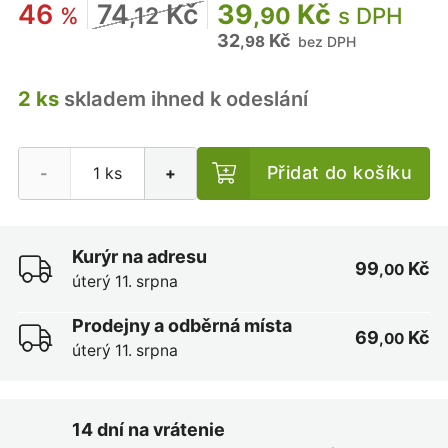
46
74
Kč
39
Kč
%
,12
,90
s DPH
32
Kč
,98
bez DPH
2 ks
skladem ihned k odeslání
Přidat do košíku
-
+
Kurýr na adresu
99
Kč
,00
úterý 11. srpna
Prodejny a odběrná místa
69
Kč
,00
úterý 11. srpna
14 dní na vrátenie