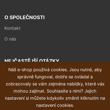
O SPOLEČNOSTI
Kontakt
O nás
NEJČASTĚJŠÍ OTÁZKY
Náš e-shop používá cookies. Jsou nutné, aby
Reklamace
správně fungoval, dobře se ovládal a
Doprava a doručení
zobrazovaly se vám zejména nabídky, které vás
mohou zajímat. Souhlasíte s nimi? Jejich
Objednávka
nastavení si můžete kdykoliv změnit kliknutím na
Vrácení zboží
nastavení cookies.