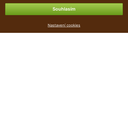
Možnosti platby
Souhlasím
Květináč LOFLY LOW šedý kámen 19,3cm
Nastavení cookies
39
Kč
,90