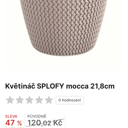
Květináč SPLOFY mocca 21,8cm
SLEVA
PŮVODNĚ
47
120
Kč
%
,02