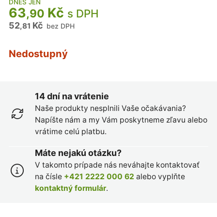
DNES JEN
63
Kč
,90
s DPH
52
Kč
,81
bez DPH
Nedostupný
14 dní na vrátenie
Naše produkty nesplnili Vaše očakávania?
Napíšte nám a my Vám poskytneme zľavu alebo
vrátime celú platbu.
Máte nejakú otázku?
V takomto prípade nás neváhajte kontaktovať
na čísle
+421 2222 000 62
alebo vyplňte
kontaktný formulár
.