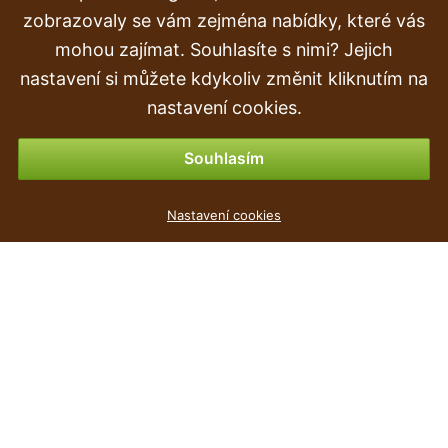
Doprava a doručení
zobrazovaly se vám zejména nabídky, které vás
mohou zajímat. Souhlasíte s nimi? Jejich
Objednávka
nastavení si můžete kdykoliv změnit kliknutím na
Vrácení zboží
nastavení cookies.
Možnosti platby
Souhlasím
Květináč SPLOFY mocca 21,8cm
Nastavení cookies
63
Kč
,90