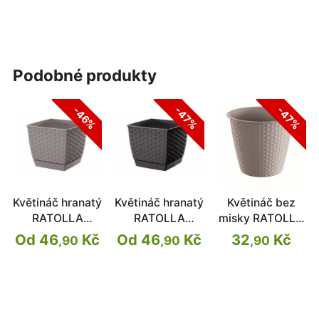
podobné produkty
-46%
-47%
-47%
Květináč hranatý
Květináč hranatý
Květináč bez
RATOLLA
RATOLLA
misky RATOLLA
SQUARE
SQUARE
ROUND mocca
Od 46
Kč
Od 46
Kč
32
Kč
,90
,90
,90
29,5cm