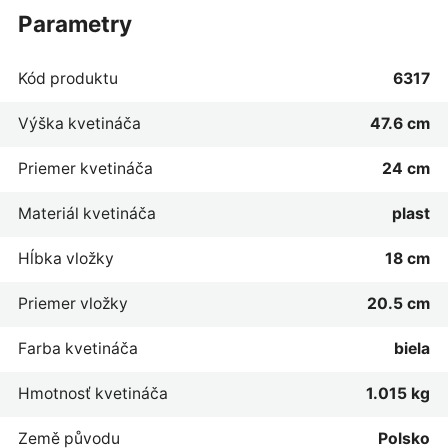
parametry
Kód produktu
6317
Výška kvetináča
47.6 cm
Priemer kvetináča
24 cm
Materiál kvetináča
plast
Hĺbka vložky
18 cm
Priemer vložky
20.5 cm
Farba kvetináča
biela
Hmotnosť kvetináča
1.015 kg
Země původu
Polsko