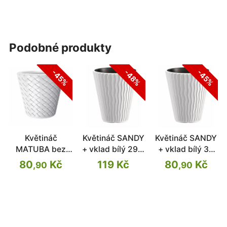
podobné produkty
-45%
-48%
-45%
Květináč
Květináč SANDY
Květináč SANDY
MATUBA bez
+ vklad bílý 29,7
+ vklad bílý 39
vkladu bílý
cm
cm
80
Kč
119 Kč
80
Kč
,90
,90
38,8cm