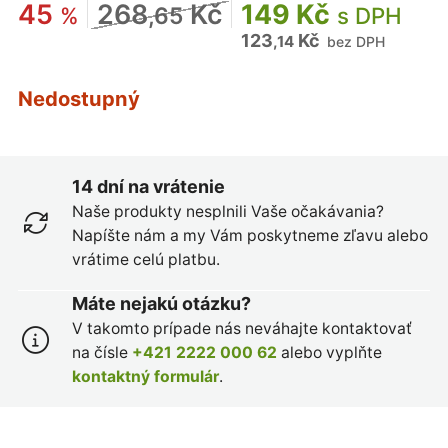
45
268
Kč
149 Kč
%
,65
s DPH
123
Kč
,14
bez DPH
Nedostupný
14 dní na vrátenie
Naše produkty nesplnili Vaše očakávania?
Napíšte nám a my Vám poskytneme zľavu alebo
vrátime celú platbu.
Máte nejakú otázku?
V takomto prípade nás neváhajte kontaktovať
na čísle
+421 2222 000 62
alebo vyplňte
kontaktný formulár
.