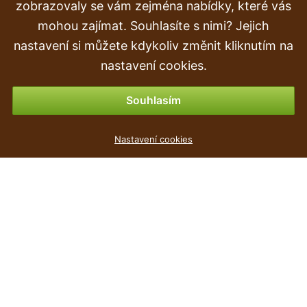
Doprava a doručení
zobrazovaly se vám zejména nabídky, které vás
mohou zajímat. Souhlasíte s nimi? Jejich
Objednávka
nastavení si můžete kdykoliv změnit kliknutím na
Vrácení zboží
nastavení cookies.
Možnosti platby
Souhlasím
Květináč TUBUS SLIM + vklad bílý mat 25cm
Nastavení cookies
149 Kč