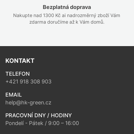
Bezplatná doprava
Nakupte nad 1300 Kč ai nadrozměrný zboží Vám
zdarma doručíme až k Vám domů.
KONTAKT
TELEFON
+421 918 308 903
EMAIL
help@hk-green.cz
PRACOVNÍ DNY / HODINY
Pondelí - Pátek / 9:00 – 16:00