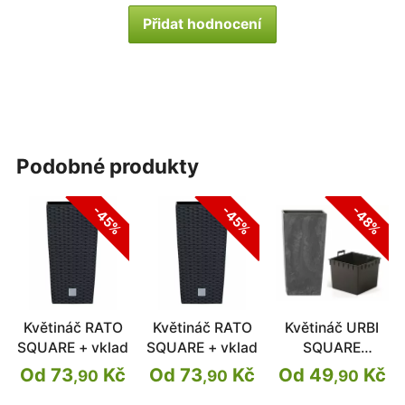
Přidat hodnocení
podobné produkty
-45%
-45%
-48%
Květináč RATO
Květináč RATO
Květináč URBI
SQUARE + vklad
SQUARE + vklad
SQUARE
EFFECT
Od 73
Kč
Od 73
Kč
Od 49
Kč
,90
,90
,90