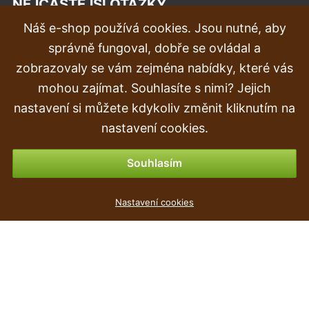
NEJČASTĚJŠÍ OTÁZKY
Náš e-shop používá cookies. Jsou nutné, aby
Reklamace
správně fungoval, dobře se ovládal a
Doprava a doručení
zobrazovaly se vám zejména nabídky, které vás
mohou zajímat. Souhlasíte s nimi? Jejich
Objednávka
nastavení si můžete kdykoliv změnit kliknutím na
Vrácení zboží
nastavení cookies.
Možnosti platby
Souhlasím
Květináč URBI SQUARE MATT antracit 19,5cm
Nastavení cookies
51
Kč
,90