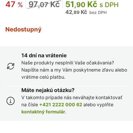
47
97
Kč
51
Kč
%
,07
,90
s DPH
42
Kč
,89
bez DPH
Nedostupný
14 dní na vrátenie
Naše produkty nesplnili Vaše očakávania?
Napíšte nám a my Vám poskytneme zľavu alebo
vrátime celú platbu.
Máte nejakú otázku?
V takomto prípade nás neváhajte kontaktovať
na čísle
+421 2222 000 62
alebo vyplňte
kontaktný formulár
.