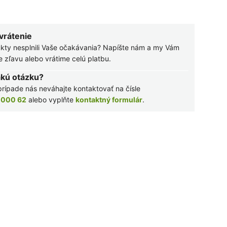
 vrátenie
kty nesplnili Vaše očakávania? Napíšte nám a my Vám
zľavu alebo vrátime celú platbu.
akú otázku?
rípade nás neváhajte kontaktovať na čísle
 000 62
alebo vyplňte
kontaktný formulár
.