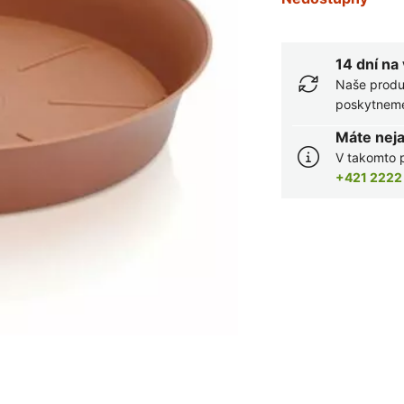
14 dní na
Naše produ
poskytneme 
Máte nej
V takomto p
+421 2222