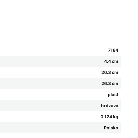
7184
4.4 cm
26.3 cm
26.3 cm
plast
hrdzavá
0.124 kg
Polsko