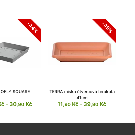
-44%
-49%
LOFLY SQUARE
TERRA miska čtvercová terakota
41cm
č - 30
Kč
11
Kč - 39
Kč
,90
,90
,90