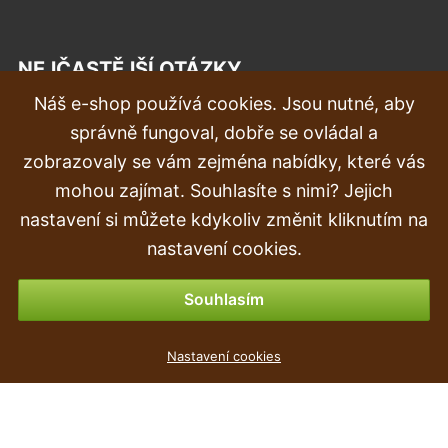
NEJČASTĚJŠÍ OTÁZKY
Náš e-shop používá cookies. Jsou nutné, aby
Reklamace
správně fungoval, dobře se ovládal a
Doprava a doručení
zobrazovaly se vám zejména nabídky, které vás
mohou zajímat. Souhlasíte s nimi? Jejich
Objednávka
nastavení si můžete kdykoliv změnit kliknutím na
Vrácení zboží
nastavení cookies.
Možnosti platby
Souhlasím
Nastavení cookies
populární