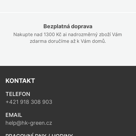
Bezplatná doprava
Nakupte nad 1300 Kč ai nadrozměrný zboží Vám
zdarma doručíme až k Vám domů.
KONTAKT
TELEFON
+421 918 308 903
EMAIL
help@hk-green.cz