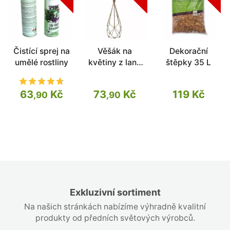
Čistící sprej na
Věšák na
Dekorační
umělé rostliny
květiny z lana
štěpky 35 L
Yula 75 cm
63
Kč
73
Kč
119 Kč
,90
,90
Exkluzivní sortiment
Na našich stránkách nabízíme výhradně kvalitní
produkty od předních světových výrobců.