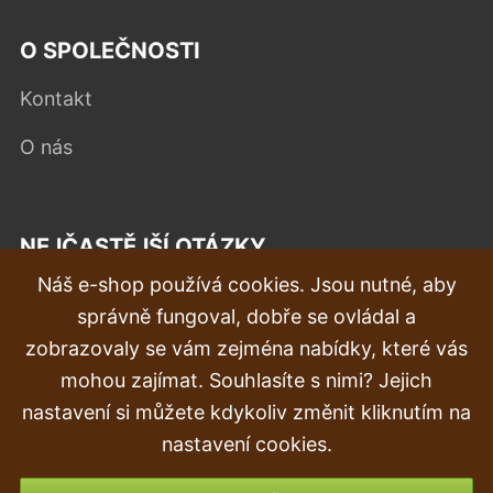
O SPOLEČNOSTI
Kontakt
O nás
NEJČASTĚJŠÍ OTÁZKY
Náš e-shop používá cookies. Jsou nutné, aby
Reklamace
správně fungoval, dobře se ovládal a
Doprava a doručení
zobrazovaly se vám zejména nabídky, které vás
mohou zajímat. Souhlasíte s nimi? Jejich
Objednávka
nastavení si můžete kdykoliv změnit kliknutím na
Vrácení zboží
nastavení cookies.
Možnosti platby