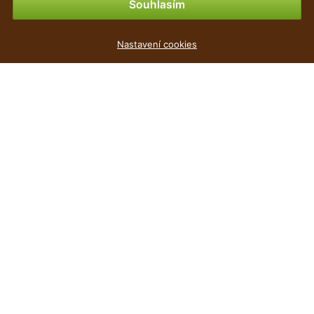
Souhlasím
Drcený křemen - 800ml
Nastavení cookies
15
Kč
,90