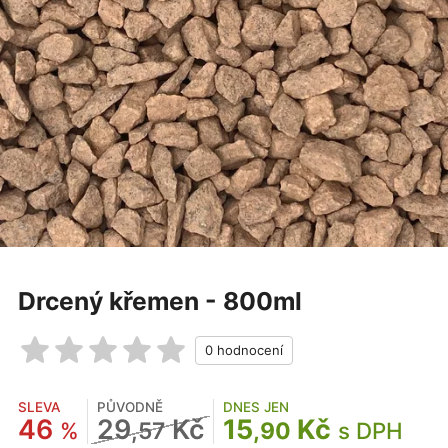
Drcený křemen - 800ml
SLEVA
PŮVODNĚ
DNES JEN
46
29
Kč
15
Kč
%
,57
,90
s DPH