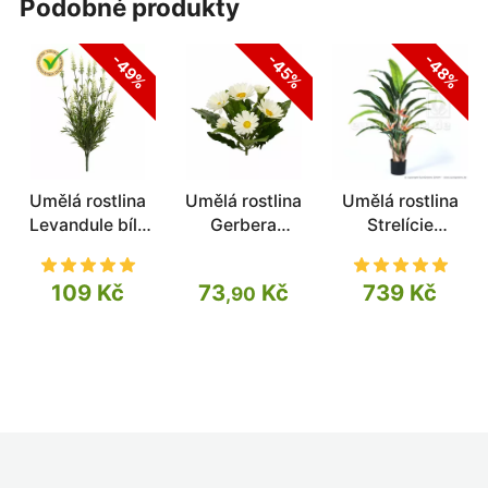
podobné produkty
-49%
-45%
-48%
Umělá rostlina
Umělá rostlina
Umělá rostlina
Levandule bílá
Gerbera
Strelície
50 cm
krémová 30 cm
kvetoucí 120 cm
109 Kč
73
Kč
739 Kč
,90