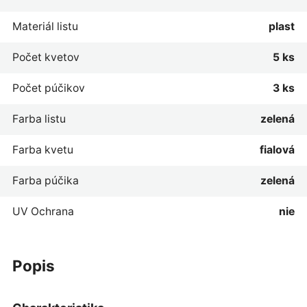
Materiál listu
plast
Počet kvetov
5 ks
Počet púčikov
3 ks
Farba listu
zelená
Farba kvetu
fialová
Farba púčika
zelená
UV Ochrana
nie
popis