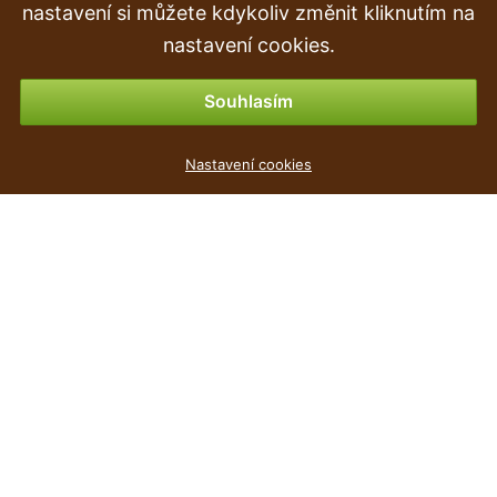
nastavení si můžete kdykoliv změnit kliknutím na
Vrácení zboží
nastavení cookies.
Možnosti platby
Souhlasím
Umělá Magnólia v květináči 21 cm
Nastavení cookies
87
Kč
,90