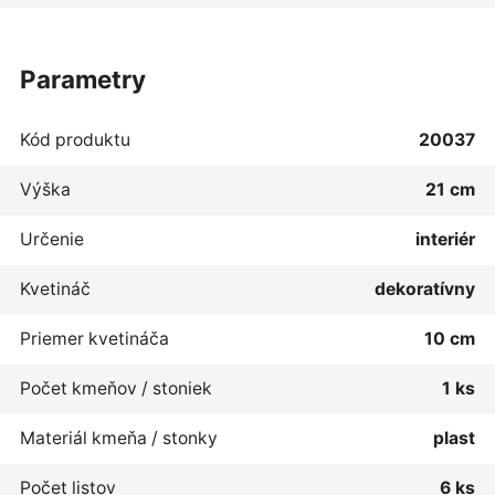
parametry
Kód produktu
20037
Výška
21 cm
Určenie
interiér
Kvetináč
dekoratívny
Priemer kvetináča
10 cm
Počet kmeňov / stoniek
1 ks
Materiál kmeňa / stonky
plast
Počet listov
6 ks