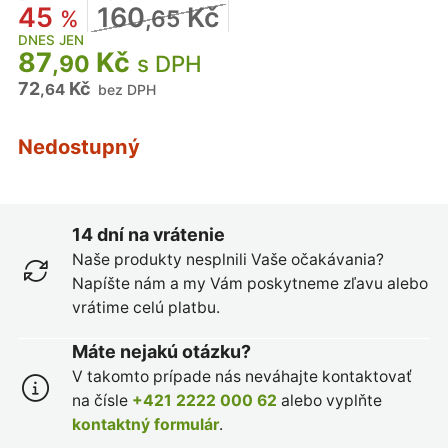
45
160
Kč
%
,65
DNES JEN
87
Kč
,90
s DPH
72
Kč
,64
bez DPH
Nedostupný
14 dní na vrátenie
Naše produkty nesplnili Vaše očakávania?
Napíšte nám a my Vám poskytneme zľavu alebo
vrátime celú platbu.
Máte nejakú otázku?
V takomto prípade nás neváhajte kontaktovať
na čísle
+421 2222 000 62
alebo vyplňte
kontaktný formulár
.