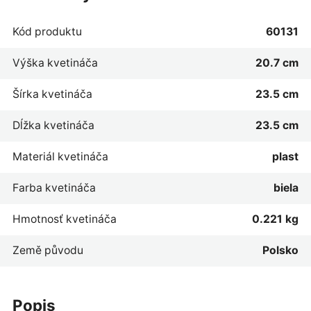
Kód produktu
60131
Výška kvetináča
20.7 cm
Šírka kvetináča
23.5 cm
Dĺžka kvetináča
23.5 cm
Materiál kvetináča
plast
Farba kvetináča
biela
Hmotnosť kvetináča
0.221 kg
Země původu
Polsko
popis