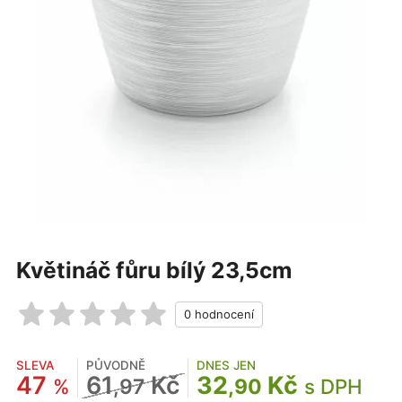
Květináč fůru bílý 23,5cm
SLEVA
PŮVODNĚ
DNES JEN
47
61
Kč
32
Kč
%
,97
,90
s DPH