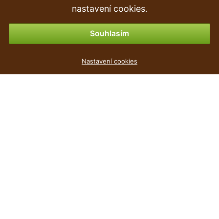
Vrácení zboží
nastavení cookies.
Možnosti platby
Souhlasím
Květináč fůru bílý 23,5cm
Nastavení cookies
32
Kč
,90