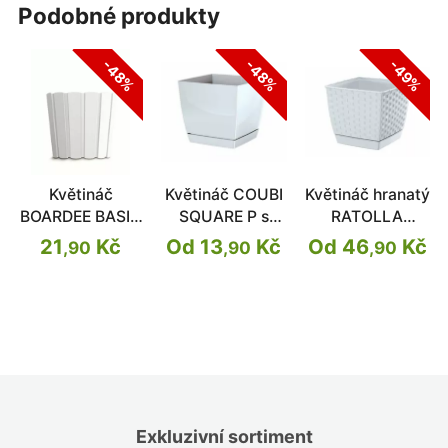
podobné produkty
-48%
-48%
-49%
Květináč
Květináč COUBI
Květináč hranatý
BOARDEE BASIC
SQUARE P s
RATOLLA
bílý 23,9cm
miskou
SQUARE
21
Kč
Od 13
Kč
Od 46
Kč
,90
,90
,90
Exkluzivní sortiment