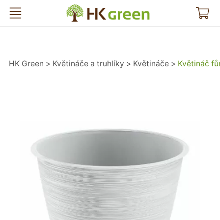
HK Green
HK Green
Květináče a truhlíky
Květináče
Květináč fů