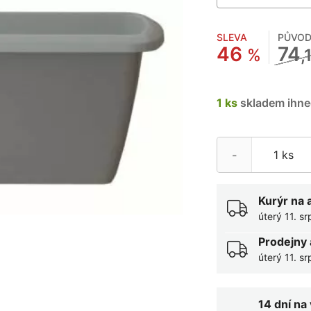
SLEVA
PŮVOD
46
74
%
,
1 ks
skladem ihne
-
Kurýr na 
úterý 11. s
Prodejny 
úterý 11. s
14 dní na