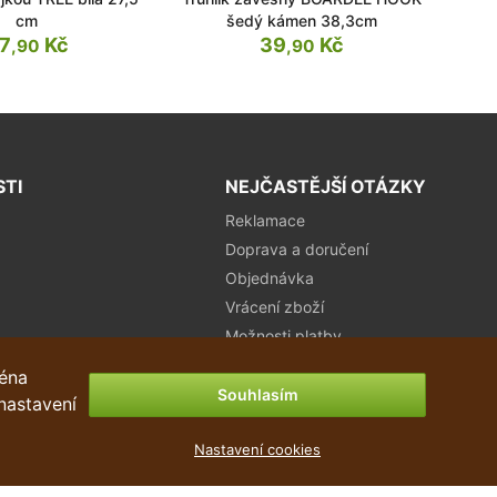
cm
šedý kámen 38,3cm
7
Kč
39
Kč
,90
,90
STI
NEJČASTĚJŠÍ OTÁZKY
Reklamace
Doprava a doručení
Objednávka
Vrácení zboží
Možnosti platby
ména
Souhlasím
 nastavení
Nastavení cookies