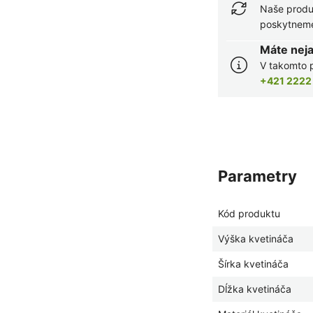
Naše produ
poskytneme 
Máte nej
V takomto p
+421 2222
parametry
Kód produktu
Výška kvetináča
Šírka kvetináča
Dĺžka kvetináča