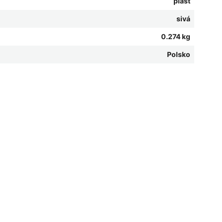
plast
sivá
0.274 kg
Polsko