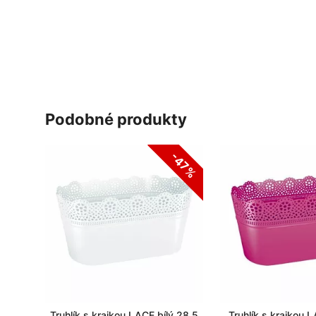
podobné produkty
-47%
Truhlík s krajkou LACE bílý 28,5
Truhlík s krajkou 