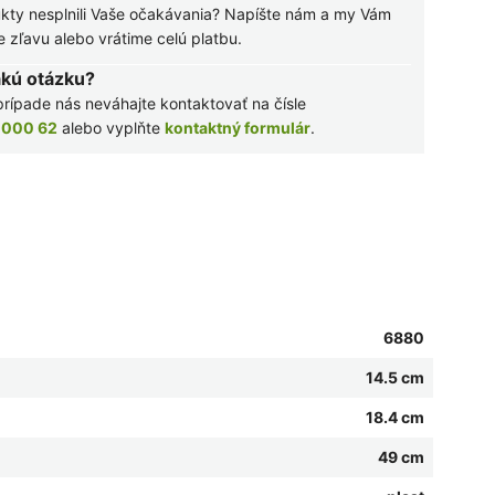
kty nesplnili Vaše očakávania? Napíšte nám a my Vám
zľavu alebo vrátime celú platbu.
akú otázku?
rípade nás neváhajte kontaktovať na čísle
 000 62
alebo vyplňte
kontaktný formulár
.
6880
14.5 cm
18.4 cm
49 cm