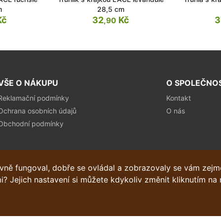
m
28,5 cm
Kč
32
Kč
3
,90
VŠE O NÁKUPU
O SPOLEČNO
Reklamační podmínky
Kontakt
Ochrana osobních údajů
O nás
Obchodní podmínky
ávně fungoval, dobře se ovládal a zobrazovaly se vám zej
i? Jejich nastavení si můžete kdykoliv změnit kliknutím na