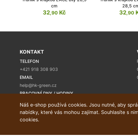
cm
28,5 c
32
Kč
32
,90
,90
KONTAKT
TELEFON
+421 918 308 903
EMAIL
help@hk-green.cz
PRACOVNÍ DNY / HODINY
Pondelí - Pátek / 9:00 – 16:00
Náš e-shop používá cookies. Jsou nutné, aby spr
nabídky, které vás mohou zajímat. Souhlasíte s nim
cookies.