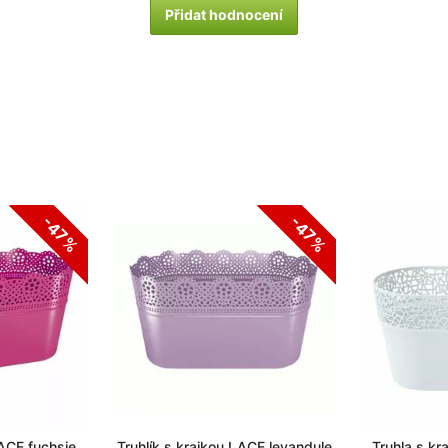
Přidat hodnocení
-47%
-47%
LACE fuchsie
Truhlík s krajkou LACE levandule
Truhla s kr