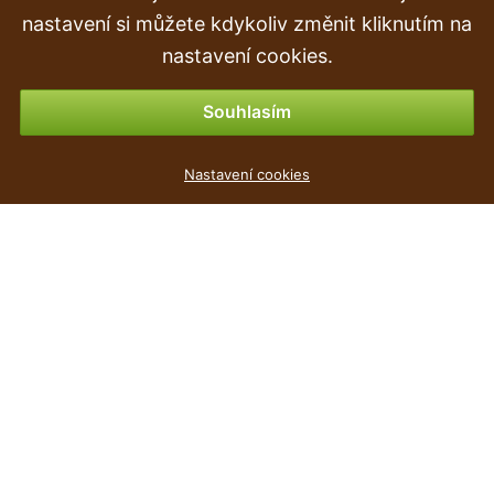
Objednávka
nastavení si můžete kdykoliv změnit kliknutím na
Vrácení zboží
nastavení cookies.
Možnosti platby
Souhlasím
Miska pod truhlík UNIVERSA šedý kámen 86,6 cm
Nastavení cookies
11
Kč
,90