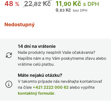
48
22
Kč
11
Kč
%
,82
,90
s DPH
9
Kč
,83
bez DPH
Nedostupný
14 dní na vrátenie
Naše produkty nesplnili Vaše očakávania?
Napíšte nám a my Vám poskytneme zľavu alebo
vrátime celú platbu.
Máte nejakú otázku?
V takomto prípade nás neváhajte kontaktovať
na čísle
+421 2222 000 62
alebo vyplňte
kontaktný formulár
.