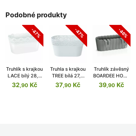
podobné produkty
-47%
-47%
-46%
Truhlík s krajkou
Truhla s krajkou
Truhlík závěsný
LACE bílý 28,5
TREE bílá 27,5
BOARDEE HOOK
cm
cm
šedý kámen
32
Kč
37
Kč
39
Kč
,90
,90
,90
38,3cm