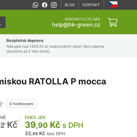
BLOG
KONTAKT
KONTAKTUJTE NÁS
help@hk-green.cz
Bezplatná doprava
Nakupte nad 1300 Kč ai nadrozměrný zboží Vám zdarma
doručíme až k Vám domů.
 miskou RATOLLA P mocca
NĚ
DNES JEN
Kč
39
Kč
12
,90
s DPH
32
Kč
bez DPH
,98