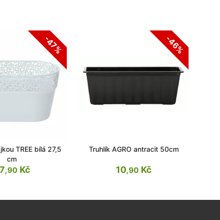
-46%
-47%
ajkou TREE bílá 27,5
Truhlík AGRO antracit 50cm
T
cm
7
Kč
10
Kč
,90
,90