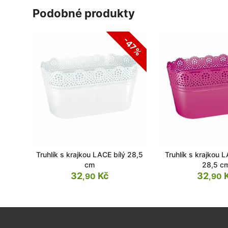
podobné produkty
-47%
Truhlík s krajkou LACE bílý 28,5
Truhlík s krajkou 
cm
28,5 c
32
Kč
32
,90
,90