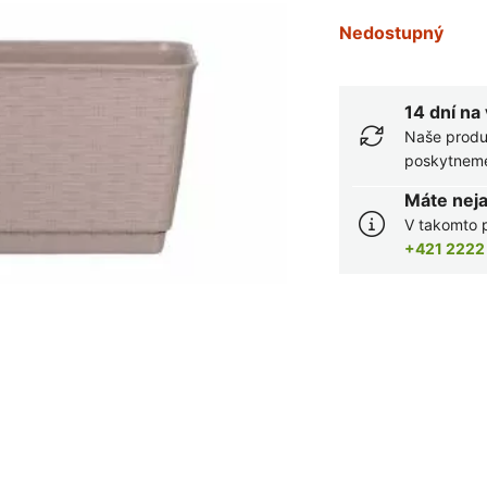
Nedostupný
14 dní na
Naše produ
poskytneme 
Máte nej
V takomto p
+421 2222