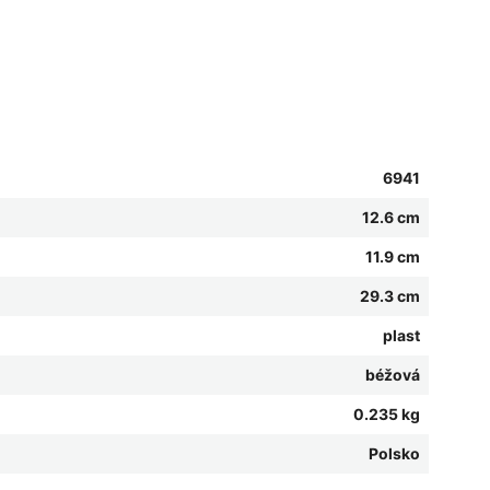
6941
12.6 cm
11.9 cm
29.3 cm
plast
béžová
0.235 kg
Polsko