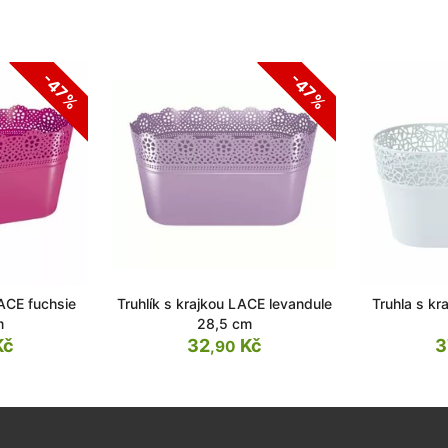
-47%
-47%
LACE fuchsie
Truhlík s krajkou LACE levandule
Truhla s kr
m
28,5 cm
Kč
32
Kč
3
,90