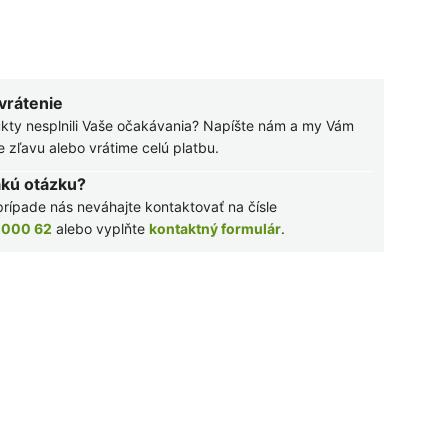
 vrátenie
kty nesplnili Vaše očakávania? Napíšte nám a my Vám
zľavu alebo vrátime celú platbu.
akú otázku?
rípade nás neváhajte kontaktovať na čísle
 000 62
alebo vyplňte
kontaktný formulár
.