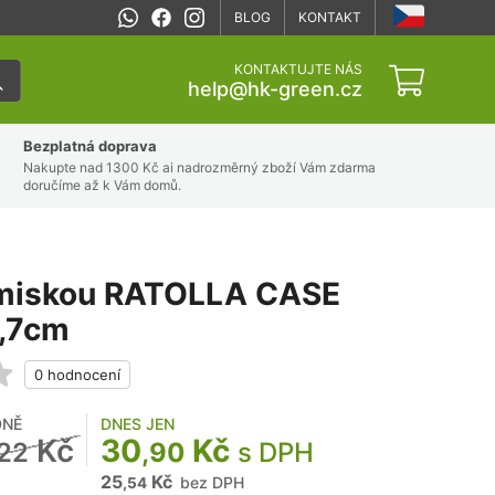
BLOG
KONTAKT
KONTAKTUJTE NÁS
help@hk-green.cz
Bezplatná doprava
Nakupte nad 1300 Kč ai nadrozměrný zboží Vám zdarma
doručíme až k Vám domů.
s miskou RATOLLA CASE
,7cm
DNĚ
DNES JEN
Kč
30
Kč
,22
,90
s DPH
25
Kč
bez DPH
,54