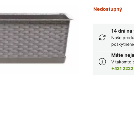
Nedostupný
14 dní na
Naše produ
poskytneme 
Máte nej
V takomto p
+421 2222