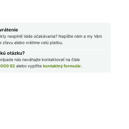
 vrátenie
kty nesplnili Vaše očakávania? Napíšte nám a my Vám
zľavu alebo vrátime celú platbu.
akú otázku?
rípade nás neváhajte kontaktovať na čísle
 000 62
alebo vyplňte
kontaktný formulár
.