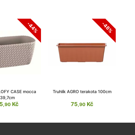
-44%
-48%
PLOFY CASE mocca
Truhlík AGRO terakota 100cm
Tr
39,7cm
5
Kč
75
Kč
,90
,90