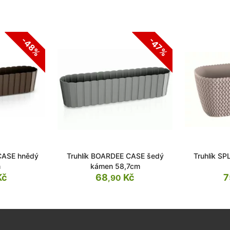
-48%
-47%
CASE hnědý
Truhlík BOARDEE CASE šedý
Truhlík S
m
kámen 58,7cm
Kč
68
Kč
7
,90