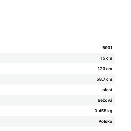
6931
15 cm
17.3 cm
58.7 cm
plast
béžová
0.455 kg
Polsko