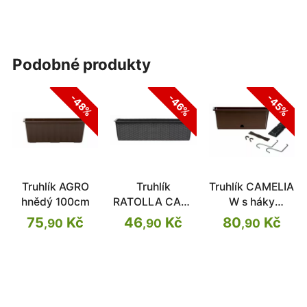
podobné produkty
-48%
-46%
-45%
Truhlík AGRO
Truhlík
Truhlík CAMELIA
hnědý 100cm
RATOLLA CASE
W s háky
umbra 68,5cm
tm.hnědý
75
Kč
46
Kč
80
Kč
,90
,90
,90
50,8cm