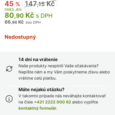
45
147
Kč
%
,15
DNES JEN
80
Kč
,90
s DPH
66
Kč
,86
bez DPH
Nedostupný
14 dní na vrátenie
Naše produkty nesplnili Vaše očakávania?
Napíšte nám a my Vám poskytneme zľavu alebo
vrátime celú platbu.
Máte nejakú otázku?
V takomto prípade nás neváhajte kontaktovať
na čísle
+421 2222 000 62
alebo vyplňte
kontaktný formulár
.