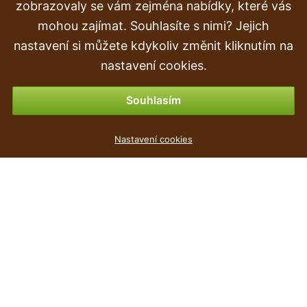
Doprava a doručení
zobrazovaly se vám zejména nabídky, které vás
mohou zajímat. Souhlasíte s nimi? Jejich
Objednávka
nastavení si můžete kdykoliv změnit kliknutím na
Vrácení zboží
nastavení cookies.
Možnosti platby
Souhlasím
Truhlík s miskou RATOLLA P umbra 49,2cm
Nastavení cookies
80
Kč
,90