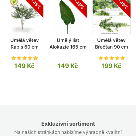
-45%
-45%
-49%
Umělá větev
Umělý list
Umělá větev
Rapis 60 cm
Alokázie 165 cm
Břečťan 90 cm
149 Kč
149 Kč
199 Kč
Exkluzivní sortiment
Na našich stránkách nabízíme výhradně kvalitní