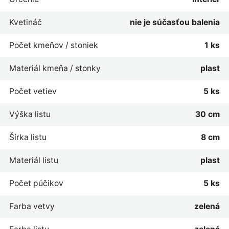
Kvetináč
nie je súčasťou balenia
Počet kmeňov / stoniek
1 ks
Materiál kmeňa / stonky
plast
Počet vetiev
5 ks
Výška listu
30 cm
Šírka listu
8 cm
Materiál listu
plast
Počet púčikov
5 ks
Farba vetvy
zelená