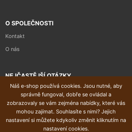
O SPOLEČNOSTI
Kontakt
O nás
NEJČASTĚJŠÍ OTÁZKY
Náš e-shop používá cookies. Jsou nutné, aby
Reklamace
správně fungoval, dobře se ovládal a
Doprava a doručení
zobrazovaly se vám zejména nabídky, které vás
mohou zajímat. Souhlasíte s nimi? Jejich
Objednávka
nastavení si můžete kdykoliv změnit kliknutím na
Vrácení zboží
nastavení cookies.