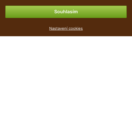
Možnosti platby
Souhlasím
Umělá rostlina Kapradina Boston 55 cm
Nastavení cookies
119 Kč