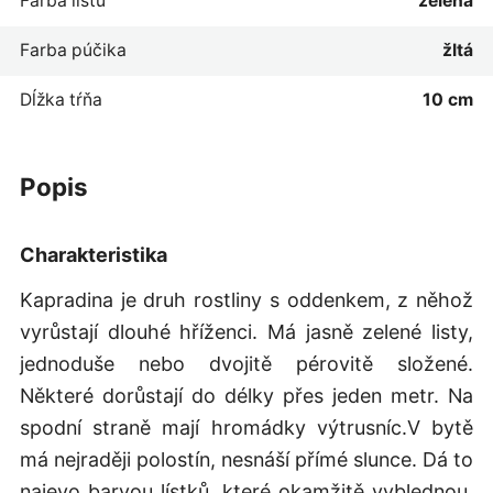
Farba listu
zelená
Farba púčika
žltá
Dĺžka tŕňa
10 cm
popis
Charakteristika
Kapradina je druh rostliny s oddenkem, z něhož
vyrůstají dlouhé hříženci. Má jasně zelené listy,
jednoduše nebo dvojitě pérovitě složené.
Některé dorůstají do délky přes jeden metr. Na
spodní straně mají hromádky výtrusníc.V bytě
má nejraději polostín, nesnáší přímé slunce. Dá to
najevo barvou lístků, které okamžitě vyblednou.