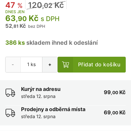
47
120
Kč
%
,02
DNES JEN
63
Kč
,90
s DPH
52
Kč
,81
bez DPH
386 ks
skladem ihned k odeslání
Přidat do košíku
-
+
Kurýr na adresu
99
Kč
,00
středa 12. srpna
Prodejny a odběrná místa
69
Kč
,00
středa 12. srpna