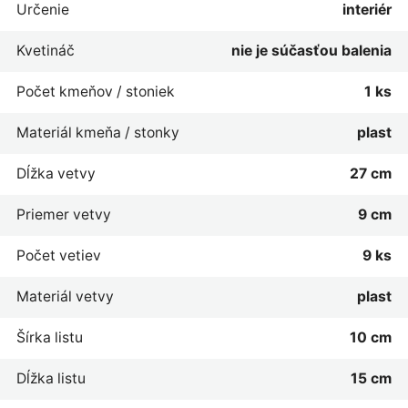
Určenie
interiér
Kvetináč
nie je súčasťou balenia
Počet kmeňov / stoniek
1 ks
Materiál kmeňa / stonky
plast
Dĺžka vetvy
27 cm
Priemer vetvy
9 cm
Počet vetiev
9 ks
Materiál vetvy
plast
Šírka listu
10 cm
Dĺžka listu
15 cm