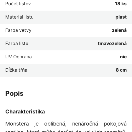
Počet listov
18 ks
Materiál listu
plast
Farba vetvy
zelená
Farba listu
tmavozelená
UV Ochrana
nie
Dĺžka tŕňa
8 cm
popis
Charakteristika
Monstera je oblíbená, nenáročná pokojová