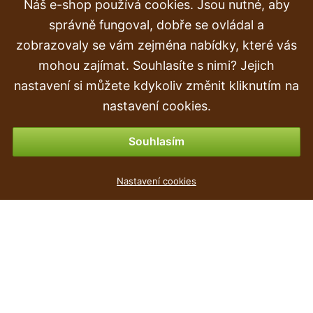
Náš e-shop používá cookies. Jsou nutné, aby
Reklamace
správně fungoval, dobře se ovládal a
Doprava a doručení
zobrazovaly se vám zejména nabídky, které vás
mohou zajímat. Souhlasíte s nimi? Jejich
Objednávka
nastavení si můžete kdykoliv změnit kliknutím na
Vrácení zboží
nastavení cookies.
Možnosti platby
Souhlasím
Umělá rostlina Monstera 50 cm
Nastavení cookies
63
Kč
,90