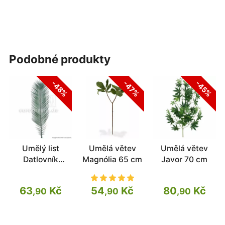
podobné produkty
-48%
-47%
-45%
Umělý list
Umělá větev
Umělá větev
Datlovník
Magnólia 65 cm
Javor 70 cm
kanárský 155
cm
63
Kč
54
Kč
80
Kč
,90
,90
,90