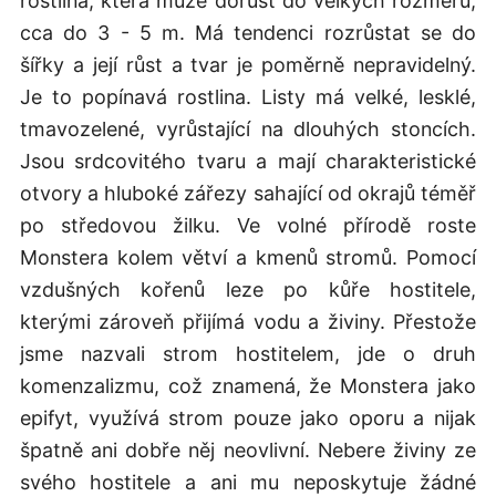
rostlina, která může dorůst do velkých rozměrů,
cca do 3 - 5 m. Má tendenci rozrůstat se do
šířky a její růst a tvar je poměrně nepravidelný.
Je to popínavá rostlina. Listy má velké, lesklé,
tmavozelené, vyrůstající na dlouhých stoncích.
Jsou srdcovitého tvaru a mají charakteristické
otvory a hluboké zářezy sahající od okrajů téměř
po středovou žilku. Ve volné přírodě roste
Monstera kolem větví a kmenů stromů. Pomocí
vzdušných kořenů leze po kůře hostitele,
kterými zároveň přijímá vodu a živiny. Přestože
jsme nazvali strom hostitelem, jde o druh
komenzalizmu, což znamená, že Monstera jako
epifyt, využívá strom pouze jako oporu a nijak
špatně ani dobře něj neovlivní. Nebere živiny ze
svého hostitele a ani mu neposkytuje žádné