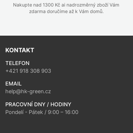
Nakupte nad 1300 Kč ai nadrozměrný zboží Vám
zdarma doručíme až k Vám domů.
KONTAKT
TELEFON
+421 918 308 903
EMAIL
help@hk-green.cz
PRACOVNÍ DNY / HODINY
Pondelí - Pátek / 9:00 – 16:00