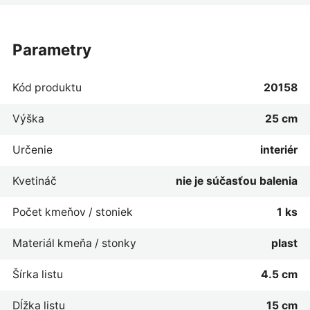
parametry
Kód produktu
20158
Výška
25 cm
Určenie
interiér
Kvetináč
nie je súčasťou balenia
Počet kmeňov / stoniek
1 ks
Materiál kmeňa / stonky
plast
Šírka listu
4.5 cm
Dĺžka listu
15 cm