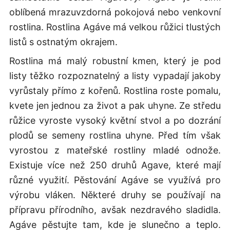
oblíbená mrazuvzdorná pokojová nebo venkovní
rostlina. Rostlina Agáve má velkou růžici tlustých
listů s ostnatým okrajem.
Rostlina má malý robustní kmen, který je pod
listy těžko rozpoznatelný a listy vypadají jakoby
vyrůstaly přímo z kořenů. Rostlina roste pomalu,
kvete jen jednou za život a pak uhyne. Ze středu
růžice vyroste vysoký květní stvol a po dozrání
plodů se semeny rostlina uhyne. Před tím však
vyrostou z mateřské rostliny mladé odnože.
Existuje více než 250 druhů Agave, které mají
různé využití. Pěstování Agáve se využívá pro
výrobu vláken. Některé druhy se používají na
přípravu přírodního, avšak nezdravého sladidla.
Agáve pěstujte tam, kde je slunečno a teplo.