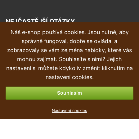
NEJČASTĚJŠÍ OTÁZKY
Náš e-shop používá cookies. Jsou nutné, aby
Reklamace
správně fungoval, dobře se ovládal a
Doprava a doručení
zobrazovaly se vám zejména nabídky, které vás
mohou zajímat. Souhlasíte s nimi? Jejich
Objednávka
nastavení si můžete kdykoliv změnit kliknutím na
Vrácení zboží
nastavení cookies.
Možnosti platby
Souhlasím
Umělá rostlina Agáve 25 cm
Nastavení cookies
63
Kč
,90