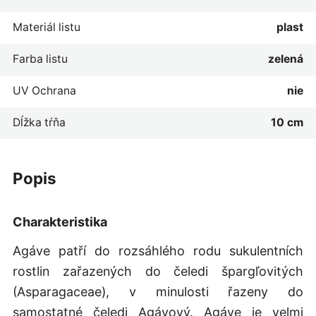
Materiál listu
plast
Farba listu
zelená
UV Ochrana
nie
Dĺžka tŕňa
10 cm
popis
Charakteristika
Agáve patří do rozsáhlého rodu sukulentních
rostlin zařazených do čeledi špargľovitých
(Asparagaceae), v minulosti řazeny do
samostatné čeledi Agávový. Agáve je velmi