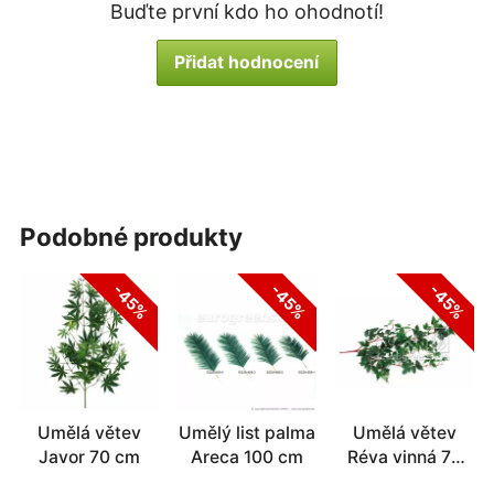
Buďte první kdo ho ohodnotí!
Přidat hodnocení
podobné produkty
-45%
-45%
-45%
Umělá větev
Umělý list palma
Umělá větev
Javor 70 cm
Areca 100 cm
Réva vinná 75
cm