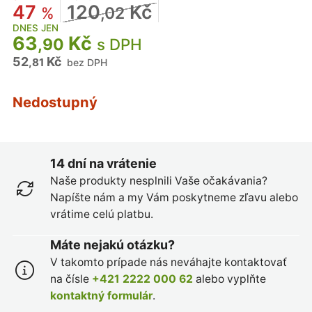
47
120
Kč
%
,02
DNES JEN
63
Kč
,90
s DPH
52
Kč
,81
bez DPH
Nedostupný
14 dní na vrátenie
Naše produkty nesplnili Vaše očakávania?
Napíšte nám a my Vám poskytneme zľavu alebo
vrátime celú platbu.
Máte nejakú otázku?
V takomto prípade nás neváhajte kontaktovať
na čísle
+421 2222 000 62
alebo vyplňte
kontaktný formulár
.