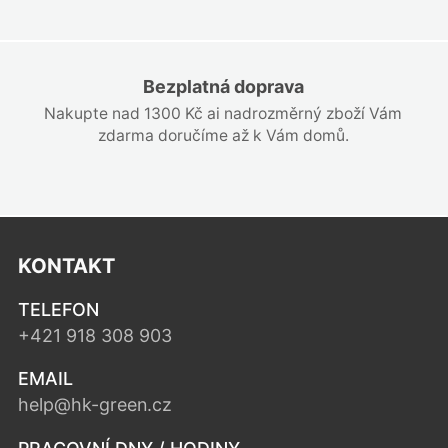
Bezplatná doprava
Nakupte nad 1300 Kč ai nadrozměrný zboží Vám
zdarma doručíme až k Vám domů.
KONTAKT
TELEFON
+421 918 308 903
EMAIL
help@hk-green.cz